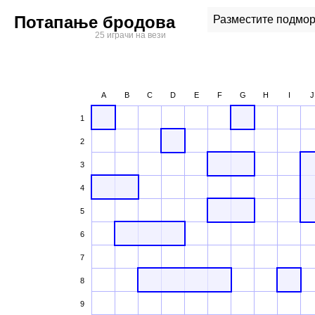
Потапање бродова
Разместите подмор
25 играчи на вези
A
B
C
D
E
F
G
H
I
J
1
2
3
4
5
6
7
8
9