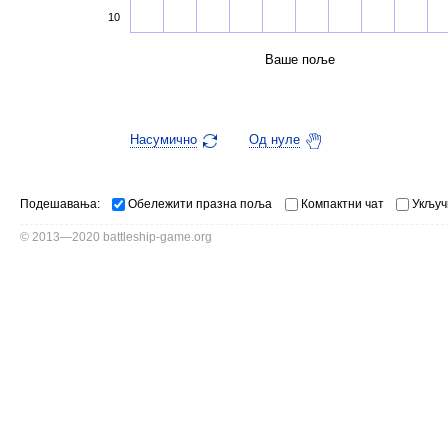
10
Ваше поље
Насумично
Од нуле
Подешавања:
Обележити празна поља
Компактни чат
Укључ
© 2013—2020 battleship-game.org